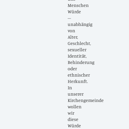
Menschen
nd
Würde
–
unabhängig
en
von
Alter,
Geschlecht,
sexueller
Identität,
Behinderung
nnen
oder
ethnischer
d
Herkunft.
In
rge
unserer
Kirchengemeinde
wollen
wir
diese
t
Würde