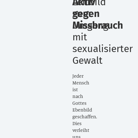
Aktiv
Leitbild
gegen
zum
Missbrauch
Umgang
mit
sexualisierter
Gewalt
ner
Jeder
Mensch
ist
nach
Gottes
n
Ebenbild
geschaffen.
Dies
verleiht
uns