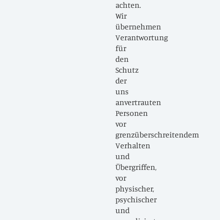
k-
achten.
Wir
übernehmen
Verantwortung
für
g
den
Schutz
der
uns
er
anvertrauten
Personen
vor
grenzüberschreitendem
Verhalten
und
Übergriffen,
vor
physischer,
es
psychischer
und
ppe